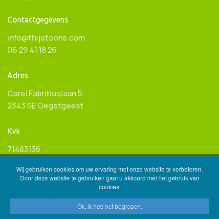
Contactgegevens
info@thijstoons.com
06 29 41 18 26
Adres
Carel Fabritiuslaan 5
2343 SE Oegstgeest
Kvk
71483136
Wij gebruiken cookies om uw ervaring met onze website te verbeteren.
Btw ID
Door deze website te gebruiken gaat u akkoord met het gebruik van
cookies.
NL001596845B85
Ok, ik heb het begrepen.