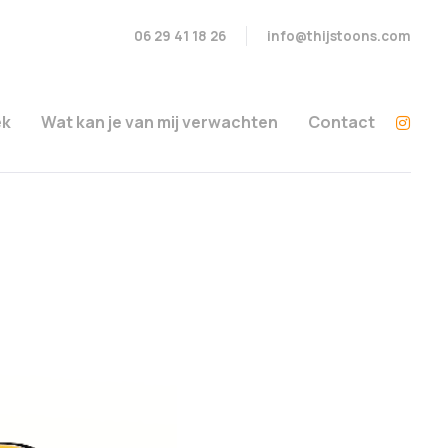
06 29 41 18 26
info@thijstoons.com
ek
Wat kan je van mij verwachten
Contact