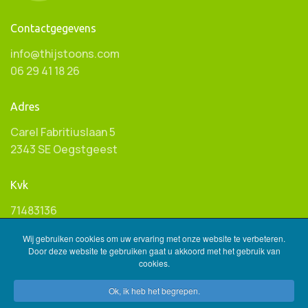
Contactgegevens
info@thijstoons.com
06 29 41 18 26
Adres
Carel Fabritiuslaan 5
2343 SE Oegstgeest
Kvk
71483136
Wij gebruiken cookies om uw ervaring met onze website te verbeteren.
Btw ID
Door deze website te gebruiken gaat u akkoord met het gebruik van
cookies.
NL001596845B85
Ok, ik heb het begrepen.