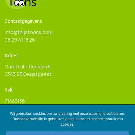
Contactgegevens
info@thijstoons.com
06 29 41 18 26
Adres
Carel Fabritiuslaan 5
2343 SE Oegstgeest
Kvk
71483136
Wij gebruiken cookies om uw ervaring met onze website te verbeteren.
Btw ID
Door deze website te gebruiken gaat u akkoord met het gebruik van
cookies.
NL001596845B85