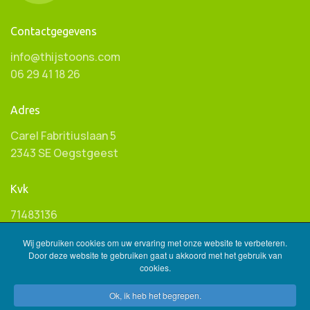
Contactgegevens
info@thijstoons.com
06 29 41 18 26
Adres
Carel Fabritiuslaan 5
2343 SE Oegstgeest
Kvk
71483136
Wij gebruiken cookies om uw ervaring met onze website te verbeteren.
Btw ID
Door deze website te gebruiken gaat u akkoord met het gebruik van
cookies.
NL001596845B85
Ok, ik heb het begrepen.